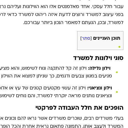
עבור חלל עסקי. אחד מאלמנטים אלו הוא הווילונות ועליהם נ
בפני עיצוב למשרד ורוצים לדעת איזה ריהוט למשרד כדאי לרכ
למשרד, ובכן, הגעתם למאמר הנכון ביותר עבורכם.
תוכן העניינים
[
סתר
]
סוגי וילונות למשרד
וילון גלילה:
וילון זה קל להתקנה ונוח לשימוש, והוא מצי
מגיעים במגוון צבעים ודגמים, כך שניתן למצוא את הווילו
וילון ונציאני:
וילון זה עשוי מקטעים קטנים של עץ או אלומי
ונציאנים נותנים מראה יוקרתי למשרד, והם נוחים לשימוש
הופכים את חלל העבודה לפרקטי
בעלי משרדים רבים, שוכרים משרדים אשר נראו להם נכונים או
המשרד ולעצב אותו, התמונה פתאום נראית אחרת והכל הופך 