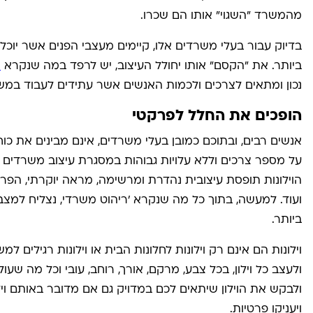
מהמשרד "השגוי" אותו הם שכרו.
בדיוק עבור בעלי משרדים אלו, קיימים מעצבי הפנים אשר יוכלו
ביותר. את "הקסם" אותו יחולל העיצוב, יש לרפד במה שנקרא
ר
נכון ומתאים לצרכים ולכמות האנשים אשר עתידים לעבוד במש
הופכים את החלל לפרקטי
אנשים רבים, ובתוכם כמובן בעלי משרדים, אינם מבינים את כ
על מספר צרכים וללא עלויות גבוהות במסגרת עיצוב משרדים או
הוילונות תופסת עיצובית נהדרת ומרשימה, מראה יוקרתי, הפרד
ועוד. למעשה, בתוך כל מה שנקרא 'ריהוט משרדי, נצליח למצב
ביותר.
וילונות הם אינם רק וילונות לחלונות הבית או וילונות רגילים למ
ולעצב כל וילון, בכל צבע, מרקם, אורך, רוחב, עובי וכל מה שעו
ולבקש את הוילון שיתאים לכם במדויק גם אם מדובר באותם וי
ויעניקו פרטיות.