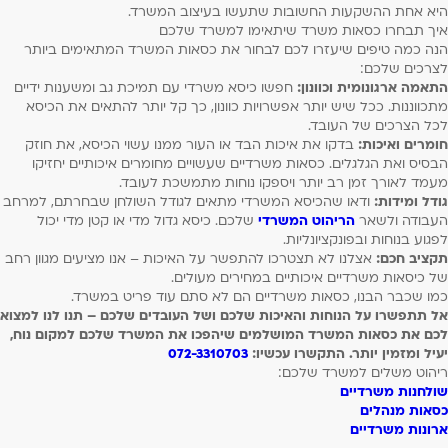
היא אחת ההשקעות החשובות שתעשו בעיצוב המשרד.
איך תבחרו כסאות משרד שיתאימו למשרד שלכם
הנה כמה טיפים שיעזרו לכם לבחור את כסאות המשרד המתאימים ביותר
לצרכים שלכם:
התאמה ארגונומית וכוונון:
חפשו כיסא משרדי עם תמיכת גב ומשענות ידיים
מתכווננות. ככל שיש יותר אפשרויות כוונון, כך קל יותר להתאים את הכיסא
לכל הצרכים של העובד.
חומרים ואיכות:
בדקו את איכות הבד או העור ממנו עשוי הכיסא, את חוזק
הבסיס ואת הגלגלים. כסאות משרדיים שעשויים מחומרים איכותיים יחזיקו
מעמד לאורך זמן רב יותר ויספקו נוחות מתמשכת לעובד.
גודל ומידות:
ודאו שהכיסא המשרדי מתאים לגודל השולחן שבחרתם, למרחב
העבודה ולשאר
הריהוט המשרדי
שלכם. כיסא גדול מדי או קטן מדי יכול
לפגוע בנוחות ובפונקציונליות.
תקציב חכם:
אצלנו לא תצטרכו להתפשר על האיכות – אנו מציעים מגוון רחב
של כיסאות משרדיים איכותיים במחירים מעולים.
כמו שכבר הבנו, כסאות משרדיים הם לא סתם עוד פריט במשרד.
אל תתפשרו על הנוחות והאיכות שלכם ושל העובדים שלכם – תנו לנו למצוא
לכם את כסאות המשרד המושלמים שיהפכו את המשרד שלכם למקום נוח,
יעיל ומזמין יותר. התקשרו עכשיו:
072-3310703
ריהוט משלים למשרד שלכם:
שולחנות משרדיים
כסאות מנהלים
ארונות משרדיים