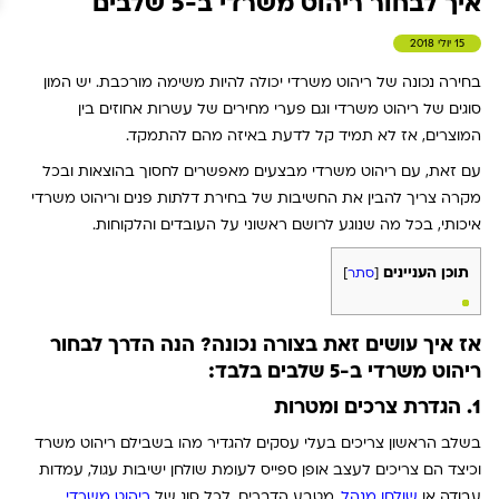
איך לבחור ריהוט משרדי ב-5 שלבים
15 יולי 2018
בחירה נכונה של ריהוט משרדי יכולה להיות משימה מורכבת. יש המון
סוגים של ריהוט משרדי וגם פערי מחירים של עשרות אחוזים בין
המוצרים, אז לא תמיד קל לדעת באיזה מהם להתמקד.
עם זאת, עם ריהוט משרדי מבצעים מאפשרים לחסוך בהוצאות ובכל
מקרה צריך להבין את החשיבות של בחירת דלתות פנים וריהוט משרדי
איכותי, בכל מה שנוגע לרושם ראשוני על העובדים והלקוחות.
תוכן העניינים
[
סתר
]
אז איך עושים זאת בצורה נכונה? הנה הדרך לבחור
ריהוט משרדי ב-5 שלבים בלבד:
1. הגדרת צרכים ומטרות
בשלב הראשון צריכים בעלי עסקים להגדיר מהו בשבילם ריהוט משרד
וכיצד הם צריכים לעצב אופן ספייס לעומת שולחן ישיבות עגול, עמדות
עבודה או
שולחן מנהל
. מטבע הדברים, לכל סוג של
ריהוט משרדי