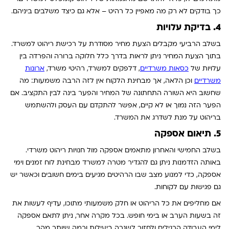
כך בודקים לא רק מה מאפיין כל רהיט – אלא גם כיצד משלבים ביניהם.
4. בדיקת עלויות
בשלב הרביעי מקבלים הצעת מחיר מסודרת על רכישת ריהוט למשרד.
בתוך הצעת המחיר ניתן לראות בדרך כלל חלוקה ברורה והפרדה בין
עלויות של
כסאות משרדיים
, דלפקים למשרד, רהיטי משרד,
ארונות
משרדיים
וכן הלאה, אך מבחינת הלקוח אין לזה הרבה משמעות: מה
שחשוב היא השורה התחתונה של המחיר והפער בינה לבין התקציב. אם
הפער הזה נמוך או לא קיים, אפשר להתקדם עם העסק ולהשתמש
בריהוט על מנת לשדרג את המשרד.
5. תיאום אספקה
בשלב החמישי והאחרון מתאמים אספקה מול חנויות ריהוט משרדי.
באותה הזדמנות ניתן גם להגדיר מטרה למשרד מבחינת לוח זמנים וימי
אספקה, כדי למנוע מצב שבו הרהיטים מגיעים בימים חשובים וכאשר יש
גם פגישות עם לקוחות.
אם מחליפים את כל הריהוט או חלק משמעותי מתוכו, עדיף לעשות את
זה בשעות הערב או בימי חופש. בכל מקרה אחר, ניתן לתאם אספקה
לימי העבודה הרגילים ולחזור לשגרה ביעילות וכמה שיותר מהר.