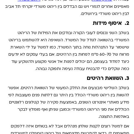
מאפיינים אחרים לגמרי ויש גם הבדלים בין ריהוט משרדי יוקרתי תל אביב
לבין ריהוט משרדי בירושלים.
2. איסוף מידות
בשלב השני נכנסים לעובי הקורה ובודקים את המידות של הריהוט
המשרדי בהשוואה לגודל של המשרד. השאיפה היא להשתמש בריהוט
שישמור על התנהלות נוחה בתוך המשרד, כמו למשל על ידי השארת
מרווח של 60-70 ס"מ לפחות בין הרהיטים. אם בעלי עסקים לא יודעים
כיצד למדוד בעצמם, הם יכולים לפנות אל אנשי מקצוע ולהשקיע עוד
כמה שקלים כדי להבטיח עבודה נעימה ותפוקה גבוהה.
3. השוואת רהיטים
בשלב השלישי מבצעים את החלק המעשי של השוואת רהיטים. אפשר
להשוות בין ריהוט משרדי הכולל בין היתר גם דלתות פנים מעוצבות לפי
מידע מאתרי אינטרנט השונים, באמצעות סקירה של קטלוגים רלוונטיים
הכוללים את סוגי הריהוט המשרדי וכמובן שניתן ואף מומלץ לבקר
באולמות התצוגה.
אם למשל רוצים לקנות שולחן מנהלים אבל לא בטוחים איזה דלפקים
מתאימים לו, כדאי להתרשם מדוגמאות של ריהוט קומפלט למשרדים.