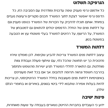
הגרפיקה תשלוט
כל אלמנט גרפי מעניק שפה עדכנית ומודרנית עם הסביבה הזו, כל
הדפס גרפי יאפשר לצקת לתוך המשרד תכנים מקוריים ורעיונות נועזים
במיוחד. אותם תוכלו להדביק על הקירות של המשרד כטפט מעניין וגם
על דלתות פנים של החלל. הדפסים יכולים להתאים גם למטבחון של
המשרד, על הריצוף, על רהיטים למשרד בעלי משטחי עץ או הטבעה
במשטח בטון.
דלתות המשרד
עיצוב דלתות פנים המשרד צריכות להביע שקיפות. לכן מומלץ שיהיו
מזכוכית כך יש תחושה שהכל גלוי, עם שיתוף פעולה ועבודת צוות
מוחלטת. גם התאורה לחללי המשרד תגיע ישירות מהשמש ותחסוך
בהרבה חשמל ונהווה תרומה לגלובוס. אך אם בכל זאת מעוניינים
באינטימיות דלתות פנים מעוצבות בחלל המשרד ההיטיקיסטי, הן צריכות
להיות בעלות אמירה שתבוא לידי ביטוי בגוונים, באיורים או בחומרי הגלם
שלהן.
פינות ישיבה
ידוע כי העובדים בחברות ההייטק נשארים בעבודה עד שעות מאוחרות,