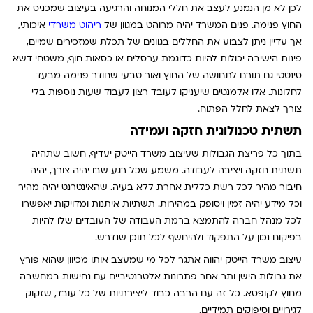
לכן לא מן הנמנע לעצב את חללי המנוחה והרגיעה בעיצוב שמכניס את
החוץ פנימה. פנים המשרד יהיה מרוהט במגוון של
ריהוט משרדי
איכותי,
אך עדיין ניתן לצבוע את החללים בגוונים של תכלת שמזכירים שמיים,
פינות הישיבה יכולות להיות כדוגמת ערסלים או כסאות חוף, משטחי דשא
סינטטי גם תורם לתחושה של החוץ ואור טבעי שחודר פנימה מבעד
לחלונות. אלו אלמנטים שיעניקו לעובד רצון לעבוד שעות נוספות בלי
צורך לצאת לחלל הפתוח.
תשתית טכנולוגית חזקה ועמידה
בתוך כל פריצת הגבולות שעיצוב משרד הייטק יעדיף, חשוב שתהיה
תשתית חזקה ויציבה לעבודה. משמע שכל רגע שבו יהיה צורך, יהיה
חיבור מהיר לכל רשת כללית אחרת ללא בעיה. שהאינטרנט יהיה מהיר
וכל מידע יהיה זמין ויסופק במהירות. תשתיות איתנות ומדויקות יאפשרו
לכל מנהל חברה להתמצא ברמת העבודה של העובדים שלו להיות
בפיקוח נכון על התפקוד ולהיחשף לכל תוכן שנדרש.
עיצוב משרד הייטק יהווה אתגר לכל מי שמעצב אותו מכיוון שהוא פורץ
את גבולות הישן ותר אחר פתרונות אלטרנטיביים עם נחישות במחשבה
מחוץ לקופסא. כל זה עם הרבה כבוד ליצירתיות של כל עובד, שזקוק
לגירויים וסיפוקים תמידיים.