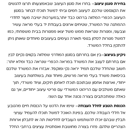
בחירת סגנון עיצוב
– בחרו את סגנון העיצוב שבאמצעותו תרצו להגשים
את הקונספט שלכם. לעיצוב חמים וביתי למשל תוכלו לבחור בסגנון
העיצוב הכפרי המלווה ברהוט כבד יותר,במערכות ישיבה מעור לחדרי
ההמתנה של המשרד, שטיחים ארוגים בעבודת יד בעלי מראה עשיר
וצבעוני, ומנורות שנראות ממש משל יצאו ממנורות בבית משפחתי, כמו
למשל מנורות לסלון בגופי תאורה נעימים בעיצובים מיוחדים שאותן ניתן
להתקין בחלל המשרד.
ניקיון בעיצוב
–בין אם בחרתם בסגנון המודרני שמלווה בקווים נקיים לבין
אם בחרתם לעצב את המשרד במראה הכפרי שנראה כבד ומלא יותר:
חשוב שהחלל שלכם תמיד יראה נקי ומוקפד. אבזרו את המשרד שלכם
בכיסאות משרד בעלי מראה מרשים, מיוחד ונוח, בשולחנות בעיצוב
ייחודי, וארונות אחסון שבתוכם תוכלו לאחסן תיקים, וציוד משרדי, תוך
שאתם משלבים עם הריהוט המשרדי עם פריטי עיצוב ייחודיים, אך גם
כאלה שמתכתבים בצורה נכונה אחד עם השני.
הכנסת הטבע לחלל העבודה
– שימו את הדגש על הכנסת חיים מהטבע
אל חללי העבודה שלכם. בפינת האוכל למשל תוכלו להעמיד עציצי
תבלין שבהם יוכלו להשתמש העובדים לחליטות תה או לתבלון ארוחת
הצהריים שלהם. פזרו בצורה מחושבת ואסתטית עציצים ברחבי החלל