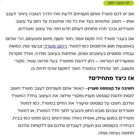
07 דצמבר 2017
אם יש לכם משרד ואתם מעוניינים לדעת מהי הדרך הטובה ביותר לעצב
אותו – חשוב שתשימו בצד את כל מה שחשבת עד היום על עיצוב
משרדים, ובכך תהיו פתוחים לעולם חדש ויפה של עיצוב משרדים.
אם בעבר משרד היה מקום אפור, חסר מעוף, מיושן ומשעמם, הרי שכיום
באמצעות מגוון אלמנטים כמו למשל:
ריהוט משרדי
צבעוני ונוח, כסאות
עבודה ססגוניים בעיצובים שונים, שולחנות בעיצוב מודרני, ושלל מקורות
שמעוררים השראה – ניתן ליהנות ממשרד בעל מראה עשיר, מקורי
ומעוצב, תוך שהחלל במשרד הופך למקום שכיף להיות בו.
אז כיצד מתחילים?
חשיבה על קונספט מעניין
– כאשר אתם מעוניינים לעצב משרד חשוב
לנסות ולהגות קונספט מעניין ומקורי שילווה את העיצוב בחלל המשרד
שלכם. חשבו על קונספט שיעורר את החיים במשרד, כמו למשל
משרדים שבהם מובא החוץ והטבעי לתוך חלל המשרד, או למשל
משרדים בסגנון עתיק, ואפילו כאלה שמרגישים בהם ממש כמו בבית.
הבחירה בקונספט נכון תעניק לעובדים שלכם וגם ללקוחות שלכם
תחושה נעימה ונוחה.