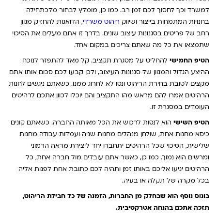
למשרד וכך לחסוך לכם זמן רב. כמו כן, מומלץ לבחור מלכתחילה
בחנויות המתמחות בייצור ושיווק
ריהוט משרדי
, הדואגות להחזיק מגוון
רחב של פריטים בסגנונות עיצוב שונים. בדרך זו אתם מעלים את הסיכוי
שתמצאו את כל מה שאתם צריכים במקום אחד.
הטיפ החמישי
להחליט על מסגרת תקציב. קל מאד להתפזר לנוכח
ההיצע הגדול והמגוון של סגנונות העיצוב, ולכן קבעו לכם סכום אותו אתם
מקצים לטובת בחירת הריהוט ונסו לא לחרוג ממנו. כשאתם ניגשים לחנות
הרהיטים אמרו להם מראש מהו התקציב והם יוכלו לכוון אתכם לרהיטים
העומדים במסגרת זו.
הטיפ השישי
הוא לנסות לרכוש את הכל מאותה החברה. כשאתם קונים
כיסא מחנות אחת, שולחן מנהלים מחנות שניה ועמדות עבודה מחנות
שלישית, הסיכוי שכל הרהיטים יתחברו יחד ליצירת מראה הרמוני
ומרשים הוא נמוך. כמו כן, כאשר אתם עובדים מול חברה אחת, כל
הרהיטים יגיעו אליכם באותו זמן ותהיה לכם כתובת אחת לפנות אליה
בכל מקרה של תקלה או בעיה.
בונוס נוסף הוא שבחלק מן החברות, הזמנה של כל חבילת הריהוט,
תזכה אתכם בהנחה אטרקטיבית.