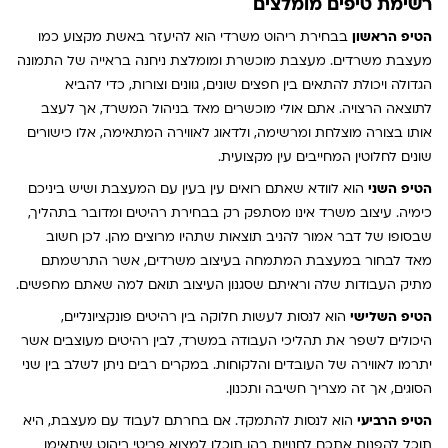
רשימת טיפים מומלצים
הטיפ הראשון
בבחירת ריהוט משרדי הוא להיעזר באשת מקצוע כמו
מעצבת משרדים. מעצבת מוכשרת ומומלצת ניחנה בראייה של התמונה
הגדולה ויכולת להתאים בין חפצים שונים, גוונים וצורות, כדי להביא
לתוצאה הרצויה. אתם אולי מוכשרים מאד בניהול המשרד, אך לעצב
אותו בצורה מוצלחת ומרשימה, ולדאוג לאווירה המתאימה, אלו כישורים
שונים לחלוטין המחייבים עין מקצועית.
הטיפ השני
הוא לוודא שאתם רואים עין בעין עם המעצבת ושיש ביניכם
כימיה. עיצוב משרד אינו מסתפק רק בבחירת רהיטים ומדובר בתהליך,
שבסופו של דבר אמור להניב תוצאות שתהיו מרוצים מהן. לכן חשוב
מאד לבחור במעצבת המתמחה בעיצוב משרדים, אשר התרשמתם
מתיק העבודות שלה וראיתם שסגנון העיצוב תואם למה שאתם מחפשים.
הטיפ השלישי
הוא לנסות לעשות חלוקה בין רהיטים פונקציונליים,
היכולים לשפר את תהליכי העבודה במשרד, לבין רהיטים מעוצבים אשר
יתרמו לאווירה של העובדים והלקוחות. במקרים רבים ניתן לשלב בין שני
הסוגים, אך זה מצריך חשיבה ותכנון.
הטיפ הרביעי
הוא לנסות להתמקד. אם בחרתם לעבוד עם מעצבת, היא
תוכל להפנות אתכם לחנויות בהן תוכלו למצוא פריטי ריהוט שיתאימו