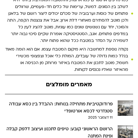
כמו מדפים או סגורים כמו ארונות, והתשובה המומלצת ביותר היא
לשלב בין הסוגים. למשל, ערימות של כלים חד-פעמיים, שרוולים
פתוחים של כוסות וערבוביה של סכו"ם יכולים ליצור רושם של בלאגן
ולכן מוטב להסתירם מאחורי דלת ארון; אבל את צנצנות הקפה, התה
והסוכר, יחד עם נשנושים שונים כמו עוגיות, מוטב להציג לעין כל
במדפים פתוחים. אגב, הסטטיסטיקה אומרת שקיים סיכוי גבוה יותר
לשמירה על הסדר במטבח ככל שהוא פתוח יותר.
נקודה נוספת למחשבה היא מיקום המטבח עצמו. אם הוא הומה מאוד
בגלל כמות גדולה של עובדים, המולת כלי אוכל וצפצופי מכשירי
חשמל, מוטב לתכנן את המטבח באיזור מרוחק מן הכניסה או
מהאיזור שאליו נכנסים לקוחות.
מאמרים מומלצים
פרודוקטיביות מתחילה בנוחות: ההבדל בין כסא עבודה
סטנדרטי לכסא אורטופדי
11 דצמבר 2025
הרושם הראשוני קובע: טיפים לתכנון ועיצוב דלפק קבלה
ופינת המתנה