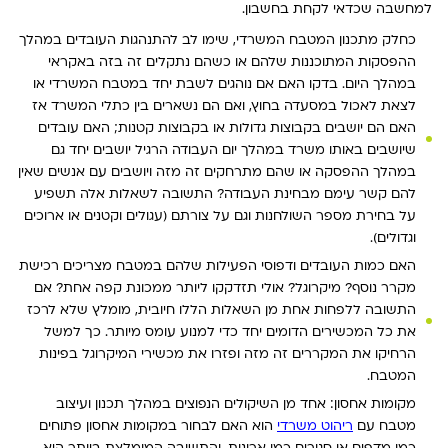
למחשבה שכדאי לקחת בחשבון.
כחלק מתכנון המטבח המשרדי, שימו לב להתנהגות העובדים במהלך
ההפסקות המתוכננות שלהם או כשהם נתקלים זה בזה באקראי
במהלך היום. בדקו האם אם נוהגים לשבת יחד במטבח המשרדי או
לצאת לאכול במסעדה בחוץ, ואם הם נשארים בין כתלי המשרד אז
האם הם יושבים בקבוצות גדולות או בקבוצות קטנות; האם עובדים
שיושבים באותו משרד במהלך יום העבודה הרגיל יושבים יחד גם
במהלך ההפסקה או שהם מתרחקים זה מזה ויושבים עם אנשים שאין
להם קשר עימם מבחינת העבודה? התשובה לשאלות אלה תשפיע
על בחירת מספר השולחנות וגם על צורתם (עגולים וקטנים או ארוכים
וגדולים).
האם כמות העובדים ודפוסי הפעילות שלהם במטבח מצריכים רכישת
מקרר נוסף? מיקרוגל? אולי תזדקקו ליותר ממכונת קפה אחת? אם
התשובה ללפחות אחת מן השאלות הללו חיובית, מומלץ שלא לרכז
את כל המכשירים הדומים יחד כדי למנוע עומס מיותר. כך למשל
הרחיקו את המקררים זה מזה ופזרו את מכשירי המיקרוגל בפינות
המטבח.
מקומות אחסון: אחד מן השיקולים הנפוצים במהלך תכנון ועיצוב
מטבח עם
ריהוט משרדי
הוא האם לבחור במקומות אחסון פתוחים