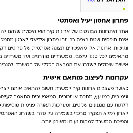
תוכן העניינים
[
סתר
]
פתרון אחסון יעיל ואסתטי
אחד היתרונות הבולטים של ארונות קיר הוא היכולת שלהם ל
אינם תופסים שטח רצפה רב. זהו פתרון אידיאלי לארגון מסמכי
ונגישות. ארונות אלו מאפשרים תצוגה אסתטית של פריטים דקורט
מתאימים לכל סגנון עיצובי, ממשרדים מודרניים ועד משרדים ב
אישית שיכולים לשדרג את המראה הכללי של המשרד ולהגביר 
עקרונות לעיצוב מותאם אישית
כאשר מעצבים ארונות קיר למשרד, חשוב להתאים אותם לצרכים ו
וגימורים, כמו עץ, מתכת או זכוכית, המאפשרים התאמה לעיצוב
דלתות עם מנגנונים שקטים, ומערכות תאורה פנימית מוסיפות פ
לארון למלא תפקיד מרכזי בשמירה על סדר ובשדרוג האסתטיק
והפיכת המשרד למקום נעים ומאורגן יותר
.