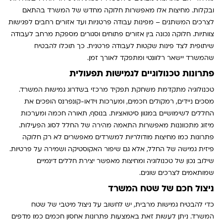
ובקלות. מחיצות אלו מאפשרות חלוקה מחדש של המשרד בהתאם
לצרכים המשתנים – מפינות עבודה פרטניות ועד אזורים רחבים לפגישות
צוותיות. חלוקה נכונה בין אזורים פתוחים וסגורים מספקת מרחב לעבודה
שיתופית לצד פינות שקטות לעבודה פרטנית. כך תוכלו להבטיח
שהמשרד יישאר רלוונטי ומתפקד לאורך זמן.
פתרונות טכנולוגיים לגמישות תפעולית
טכנולוגיה מתקדמת משחקת תפקיד מרכזי בשדרוג גמישות המשרד.
מסכים ניידים, רמקולים חכמים, ומערכות וידאו-קונפרנס הופכים את
החללים לשימושיים במגוון סיטואציות. בנוסף, תאורה חכמה ומערכות
מיזוג מתכווננות מאפשרות התאמה מהירה של החלל לסוג הפעילות.
פתרונות כמו מחיצות מודולריות למשרדים מאפשרים לא רק חלוקה
פיזית גמישה של החלל, אלא גם שיפור האקוסטיקה ושמירה על פרטיות.
שילוב נכון של טכנולוגיה ומחיצות מאפשר יצירת חללים דינמיים
שמותאמים לצרכים שונים.
ניצול חכם של שטח המשרד
כדי להבטיח גמישות מרבית, יש לחשוב על ניצול מיטבי של שטח
המשרד. ניתן לעשות זאת באמצעות פתרונות אחסון חכמים כמו מדפים