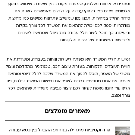
נסתרים או ארונות נשלפים, שמפנים מקום בזמן שאינם בשימוש. בנוסף,
אלמנטים ניידים כמו דלפקי עבודה על גלגלים מאפשרים לשנות את
סידור החלל במהירות. תכנון נכון שמשלב פתרונות גמישים כמו מחיצות
מודולריות יספק לכם יכולת להתאים את המשרד לכל צורך בקלות
וביעילות. כך תוכל ליצור חלל עבודה פונקציונלי שמתאים לשינויים
ולדרישות המשתנות של הצוות והלקוחות
.
גמישות חללי המשרד היא מפתח ליעילות ונוחות בעבודה, ומשדרגת את
חוויית העובדים והלקוחות. בעזרת עיצוב חכם, טכנולוגיה מתקדמת וניצול
מיטבי של השטח, תוכלו להפוך את המשרד שלכם לחלל דינמי ומותאם
אישית. אם אתם מחפשים דרכים לשפר את גמישות המשרד שלכם, פנו
אלינו עוד היום! נשמח לעזור לכם ליצור סביבה משרדית שתתאים לכל
צורך ומצב.
מאמרים מומלצים
פרודוקטיביות מתחילה בנוחות: ההבדל בין כסא עבודה