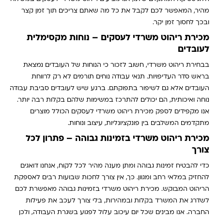
מהיר, המאפשר לכם לקבל את כל מה שאתם צריכים תוך זמן קצר
ובכך לחסוך זמן יקר.
מכירת ריהוט משרדי לעסקים – נוחות מקסימלית
לעובדים
בבחירת ריהוט משרדי, חשוב לזכור כי הנוחות של העובדים נמצאת
בראש סדר העדיפויות. תנאי עבודה נוחים תורמים לא רק לרווחת
העובדים אלא גם לשיפור בתפוקתם. ברגע שיש לעובדים סביבת עבודה
נוחה ואיכותית, הם יכולים להתרכז במשימות שלהם בקלות רבה יותר.
אנו מקפידים לספק מכירת ריהוט משרדי לעסקים הכולל מוצרים
מתקדמים המשלבים בין פונקציונליות, עיצוב ונוחות.
מכירת ריהוט משרדי בזמינות גבוהה – פתרון לכל
צורך
כדי להבטיח זמינות גבוהה ומתן מענה מהיר לכל לקוח, אנחנו דואגים
להחזיק במלאי רחב ומגוון. כך, אין צורך לחכות שבועות רבים לאספקת
הריהוט המבוקש. מכירת ריהוט משרדי בזמינות גבוהה מאפשרת לכם
לשדרג את המשרד בקלות ובמהירות, בלי צורך לעכב את פעילות
החברה. אנו מבינים שכל יום עיכוב עלול לפגוע בשגרת העבודה, ולכן