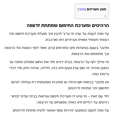
תוכן העניינים
[
סתר
]
הרהיטים ומערכת החימום שמתחת לרצפה
על מנת לענות על עניין זה צריך להבין אי
ך פועלת מערכת חימום תת
רצפתי חשמלי ומ
אילו אביזרים היא מורכבת.
מדובר בעצם בצינורות מים שזורמים קרוב מאד לפני השטח של הרצפה
וכך מחממים את הרצפות.
מי שיילך יחף על הרצפה בבית ירגיש מיד את החום שנפלט ממנה אך
כמובן שיהיה זה חום עדין ונעים ולא כזה, חלילה, שיהיה חזק מדי לכדי
גרימת כוויה.
אין מדובר בכמות חום גדולה או מסיבית שמשתחררת ועלולה לגרום
לחימום יתר מתחת לרהיטים.
יחד עם זאת – מי שיש לו מערכת חימום שכזאת בבית יעדיף לבחור
רהיטים על רגליים ולא כאלה שמונחים על הרצפה.
על מנת לנקוט באמצעי זהירות נוסף אפשר להניח מתחת לרהיטים