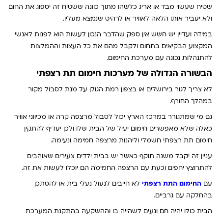
שטיח שעשוי מבד או אריג כלשהו מתוך כוונה ששטיח זה יספוג את החום
ולא יעביר אותו הלאה לאוויר או לרהיט שנמצא מעליו.
במידה ועדיין יש חשש אין ספק שהדבר הנכון לעשות הוא לפנות לאנשי
המקצוע הבקיאים בתחום ולקבל מהם את כל העצות וההמלצות
להתנהלות נכונה עם מערכת החימום.
הבשורה הגדולה של מערכות חימום תת רצפתי
לא צריך לגור בירושלים או בצפון רמת הגולן על מנת לסבול מקור
במהלך החורף.
גם מי שמתגורר במרכז הארץ יכול לסבול מרצפה קרה או מכיווני אוויר
כאלה שלא מאפשרים חימום יעיל של הבית שלו ולכן יעדיף להתקין
חימום תת רצפתי חשמלי
וליהנות מרצפה חמימה ונעימה.
עניין זה יקבל משנה תוקף כאשר יש בבית ילדים צעירים שאוהבים
להתרוצץ יחפים וכעת עם הרצפה החמימה הם יוכלו לעשות את זה.
עם
החימום התת רצפתי
לא חייבים לנעול נעלי בית או להסתכן
בהחלקה עם גרביים.
הבית כולו יהיה חם ונעים לשהייה בו וההשקעה בהתקנת המערכת