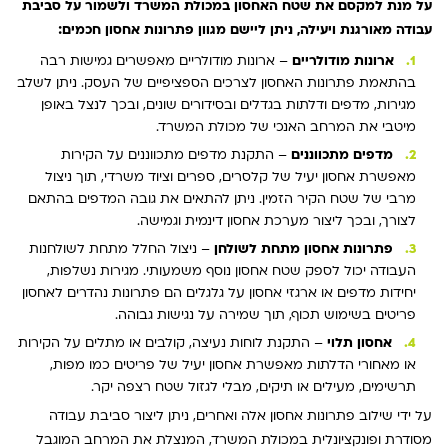
על מנת למקסם את שטח האחסון במכולת המשרד ולשמור על סביבת
עבודה מאורגנת ויעילה, ניתן ליישם מגוון פתרונות אחסון חכמים:
ארונות מודולריים
– ארונות מודולריים מאפשרים גמישות רבה
בהתאמת פתרונות האחסון לצרכים הספציפיים של העסק. ניתן לשלב
מגירות, מדפים ודלתות בגדלים ובסידורים שונים, ובכך לנצל באופן
מיטבי את המרחב האנכי של מכולת המשרד.
מדפים מתכווננים
– התקנת מדפים מתכווננים על הקירות
מאפשרת אחסון יעיל של קלסרים, ספרים וציוד משרדי, תוך ניצול
מרבי של שטח הקיר הזמין. ניתן להתאים את גובה המדפים בהתאם
לצורך, ובכך ליצור מערכת אחסון דינמית וגמישה.
פתרונות אחסון מתחת לשולחן
– ניצול החלל מתחת לשולחנות
העבודה יכול לספק שטח אחסון נוסף משמעותי. מגירות נשלפות,
יחידות מדפים או ארגזי אחסון על גלגלים הם פתרונות נהדרים לאחסון
פריטים בשימוש תכוף, תוך שמירה על נגישות גבוהה.
אחסון תלוי
– התקנת לוחות נעיצה, קולבים או מתלים על הקירות
או מאחורי הדלתות מאפשרת אחסון יעיל של פריטים כמו מפות,
תרשימים, מעילים או תיקים, מבלי לגזול שטח רצפה יקר.
על ידי שילוב פתרונות אחסון אלה ואחרים, ניתן ליצור סביבת עבודה
מסודרת ופונקציונלית במכולת המשרד, המנצלת את המרחב המוגבל