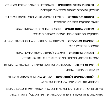
שולחנות עבודה מתכווננים
– מאפשרים התאמה אישית של גובה
השולחן, ותורמים לנוחות ולבריאות העובדים.
כיסאות ארגונומיים
– חיוניים לתמיכה נכונה בגוף ומניעת כאבי גב
וצוואר הנובעים מישיבה ממושכת.
ארונות אחסון חכמים
– מנצלים את מרחב האחסון האנכי
ומספקים פתרונות אחסון יעילים במרחב המוגבל.
מחיצות אקוסטיות
– מסייעות בהפחתת רעש ויצירת אזורי עבודה
מופרדים ופרטיים יותר.
תאורה ארגונומית
– חשובה למניעת עייפות עיניים ושיפור
הפרודוקטיביות, במיוחד במרחב סגור כמו מכולת משרד.
שידות ניידות
– מספקות אחסון נוסף ונגיש, תוך גמישות בהעברתן
בין עמדות עבודה שונות.
לוחות מחיקים ולוחות שעם
– עוזרים בארגון משימות, תזכורות
ורעיונות, תוך ניצול יעיל של קירות המכולה.
שילוב פריטי הריהוט הללו במכולת המשרד יאפשר יצירת סביבת עבודה
מותאמת, נוחה ומעודדת פרודוקטיביות, על אף המגבלות המרחביות.