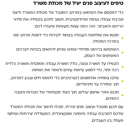
טיפים לעיצוב פנים יעיל של מכולת משרד
כדי למקסם את השימוש במרחב המוגבל של מכולת המשרד וליצור
סביבת עבודה נעימה ופרודוקטיבית, חשוב לתכנן בקפידה את סידור
הריהוט והאבזור. הנה כמה עצות מעשיות שיעזרו לכם:
מקמו את שולחנות העבודה בצמוד לקירות כדי לפנות מרחב פנוי
במרכז המכולה.
השתמשו בריהוט מודולרי וגמיש שניתן להתאים בקלות לצרכים
המשתנים של העסק.
הקפידו על תאורה נכונה, כולל תאורת עבודה ממוקדת ותאורה כללית
רכה יותר, כדי למנוע עייפות עיניים ולשפר את הנוחות.
שלבו צמחייה ואלמנטים דקורטיביים כדי להוסיף חיים וצבע למרחב,
תוך שמירה על מינימליזם.
תכננו אזורי אחסון יעילים, תוך ניצול מקסימלי של הקירות והגובה
הזמינים.
עם תכנון מושכל ועיצוב פנים יצירתי, תוכלו להפוך את מכולת המשרד
שלכם לסביבת עבודה מזמינה ופונקציונלית, המעודדת יצירתיות ושיתוף
פעולה בין העובדים.