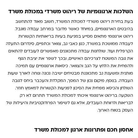
השלכות ארגונומיות של ריהוט משרדי במכולת משרד
בעת בחירת ריהוט משרדי למכולת המשרד, חשוב מאוד להתחשב
בהיבטים הארגונומיים, במיוחד כאשר מדובר במרחב עבודה מוגבל.
ריהוט ארגונומי מתאים מסייע במניעת בעיות בריאותיות הקשורות
לעבודה ממושכת במשרד, כגון כאבי גב, צוואר וכתפיים, סינדרום התעלה
הקרפלית ועוד. שולחנות עבודה מתכווננים מאפשרים לעובדים להתאים
את גובה המשטח לצרכיהם האישיים, ובכך לשפר את יציבת הגוף
ולהפחית את הלחץ על הגב והצוואר. כיסאות ארגונומיים עם תמיכה
מותנית ומשענת גב מתכווננת מבטיחים ישיבה נכונה ונוחה לאורך שעות
העבודה. בנוסף, מיקום נכון של המסך, המקלדת והעכבר ביחס לגובה
השולחן והכיסא מפחית את הסיכון לפגיעות הקשורות למאמץ חוזר.
השקעה בריהוט ארגונומי איכותי למכולת המשרד תתרום לא רק
לבריאות ולרווחת העובדים, אלא גם לשיפור הפרודוקטיביות והיעילות של
העסק בטווח הארוך.
אחסון חכם ופתרונות ארגון למכולת משרד