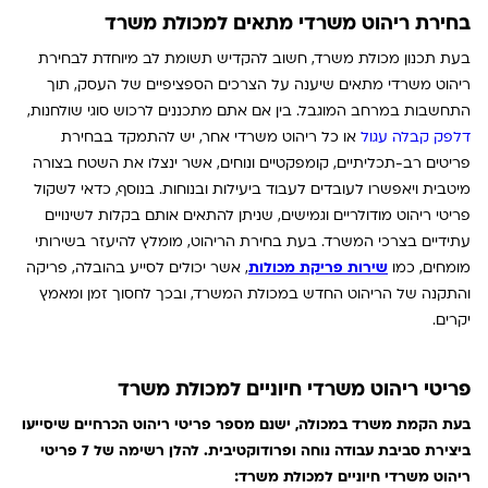
בחירת ריהוט משרדי מתאים למכולת משרד
בעת תכנון מכולת משרד, חשוב להקדיש תשומת לב מיוחדת לבחירת
ריהוט משרדי מתאים שיענה על הצרכים הספציפיים של העסק, תוך
התחשבות במרחב המוגבל. בין אם אתם מתכננים לרכוש סוגי שולחנות,
דלפק קבלה עגול
או כל ריהוט משרדי אחר, יש להתמקד בבחירת
פריטים רב-תכליתיים, קומפקטיים ונוחים, אשר ינצלו את השטח בצורה
מיטבית ויאפשרו לעובדים לעבוד ביעילות ובנוחות. בנוסף, כדאי לשקול
פריטי ריהוט מודולריים וגמישים, שניתן להתאים אותם בקלות לשינויים
עתידיים בצרכי המשרד. בעת בחירת הריהוט, מומלץ להיעזר בשירותי
מומחים, כמו
שירות פריקת מכולות
, אשר יכולים לסייע בהובלה, פריקה
והתקנה של הריהוט החדש במכולת המשרד, ובכך לחסוך זמן ומאמץ
יקרים.
פריטי ריהוט משרדי חיוניים למכולת משרד
בעת הקמת משרד במכולה, ישנם מספר פריטי ריהוט הכרחיים שיסייעו
ביצירת סביבת עבודה נוחה ופרודוקטיבית. להלן רשימה של 7 פריטי
ריהוט משרדי חיוניים למכולת משרד: