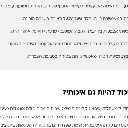
– מתאימה את עצמה לקימור הטבעי של הגב התחתון ומונעת עומס מצ
ית המאפשרת כיוונון חלק ושמירה על תצורת הישיבה הנכונה.
שתי אצבעות בין הברך לקצה המושב, למניעת לחץ על אחורי הרגל.
בגובה, לתמיכה בכתפיים ולהפחתת עומס על עמוד השדרה הצווארי.
ית, מניעת הטיה ומאפשר ניידות בטוחה בסביבת העבודה.
כול להיות גם איכותי?
ול" ל"משתלם". כיסא זול לעיתים מייצג איכות חומרים ירודה ומנגנונים פש
רכיבים במחיר נגיש. ארגונומיה בסיסית אינה מותרות אלא זכות בסיסית של 
אנו ב-OREN מקפידים על תהליכי בקרת איכות קפדנית גם בקטגוריית הכיסאות בתקציב