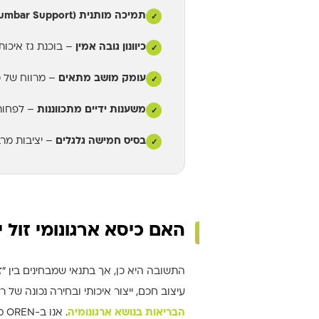
תמיכה מותנית (Lumbar Support)
✓
כיוונון גובה אמין
– בוכנת גז איכות
✓
עומק מושב מתאים
– מרווח של כ
✓
משענות ידיים מתכווננות
– לפחות 
✓
בסיס חמישה גלגלים
– יציבות מרב
✓
האם כיסא ארגונומי זול י
התשובה היא כן, אך בתנאי שמבחינים בין "ז
עיצוב חכם, ייצור איכותי ובחירה נכונה של 
הבריאות בנושא ארגונומיה
. 