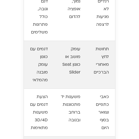
רגליים
נמוך,
דגם
לא
אופציה
וגובה,
מגיעות
להדום
כולל
לרצפה
פתרונות
משלימים
תחושת
עומק
דגמים עם
לחץ
מושב או
כוונון
מאחורי
כוונון Seat
עומק
הברכיים
Slider
מובנה
מהמלאי
כאבי
משענות יד
הצעת
כתפיים
מתכווננות
דגמים עם
וצוואר
ברוחב
משענות
בסוף
ובגובה
3D/4D
היום
מתאימות