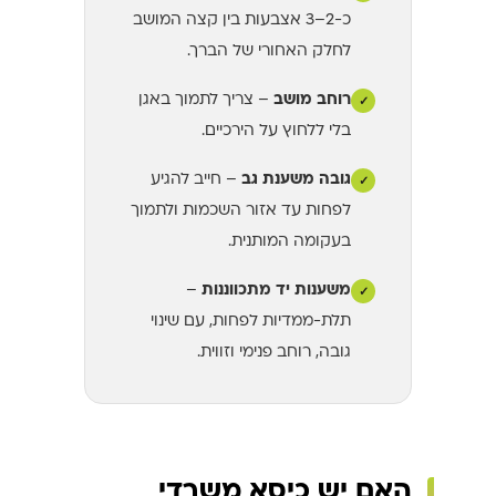
כ-2–3 אצבעות בין קצה המושב
לחלק האחורי של הברך.
רוחב מושב
– צריך לתמוך באגן
✓
בלי ללחוץ על הירכיים.
גובה משענת גב
– חייב להגיע
✓
לפחות עד אזור השכמות ולתמוך
בעקומה המותנית.
משענות יד מתכווננות
–
✓
תלת-ממדיות לפחות, עם שינוי
גובה, רוחב פנימי וזווית.
האם יש כיסא משרדי