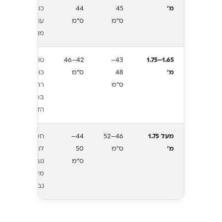
מ'
45
44
כוונון
ס"מ
ס"מ
עומק
מושב
1.65–1.75
43–
42–46
טווח
מ'
48
ס"מ
כוונון
ס"מ
רחב
ברוב
הדגמים
מעל 1.75
46–52
44–
חשוב
מ'
ס"מ
50
לוודא
ס"מ
גובה
משענת
גב גבוה