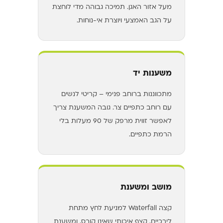
מעל אזור האגן. תמיכה גבוהה מדי לוחצת
על הגב האמצעי ויוצרת אי-נוחות.
משענות יד
מתכווננות ברוחב פנימי – קריטי לנשים
עם רוחב כתפיים צר. גובה המשענת צריך
לאפשר זווית מרפק של 90 מעלות בלי
הרמת כתפיים.
מושב ומשענת
קצה Waterfall למניעת לחץ מתחת
לירכיים, קצף איכותי שאינו קורס, ומשענת