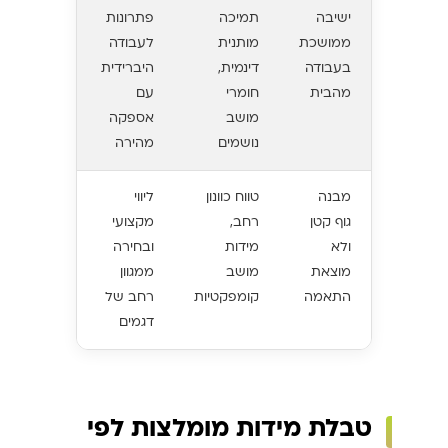
ישיבה
תמיכה
פתרונות
ממושכת
מותנית
לעבודה
בעבודה
דינמית,
היברידית
מהבית
חומרי
עם
מושב
אספקה
נושמים
מהירה
מבנה
טווח כוונון
ליווי
גוף קטן
רחב,
מקצועי
ולא
מידות
ובחירה
מוצאת
מושב
ממגוון
התאמה
קומפקטיות
רחב של
דגמים
טבלת מידות מומלצות לפי