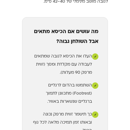
לגובה מושב מינימלי של 40–42 ס"מ.
מה עושים אם הכיסא מתאים
אבל השולחן גבוה?
העלו את הכיסא לגובה שמתאים
✓
לעבודה עם מקלדת ומסך (זווית
מרפק 90 מעלות).
השתמשו בהדום לרגליים
✓
(Footrest) מתכוונן לתמוך
ברגליים שנשארות באוויר.
כך תישמר זווית מרפק נכונה
✓
ובאותו זמן תמיכה מלאה לכל גוף