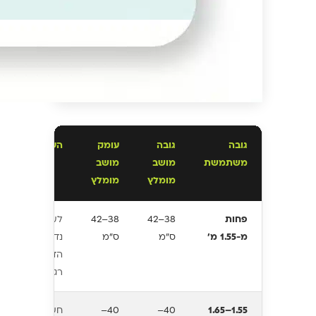
גובה
גובה
עומק
הערות
משתמשת
מושב
מושב
מומלץ
מומלץ
פחות
38–42
38–42
לעיתים
מ-1.55 מ'
ס"מ
ס"מ
נדרש
הדום
רגליים
1.55–1.65
40–
40–
חשוב