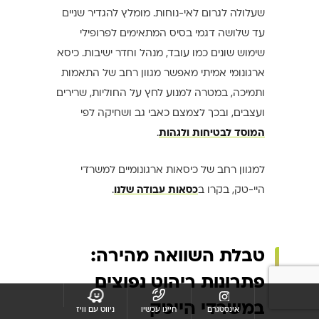
שעלולה לגרום לאי-נוחות. מומלץ להגדיר שניים
עד שלושה דגמי בסיס המתאימים לפרופילי
שימוש שונים כמו עובד, מנהל וחדר ישיבות. כיסא
ארגונומי אמיתי מאפשר מגוון רחב של התאמות
ותמיכה, במטרה למנוע לחץ על החוליות, שרירים
ועצבים, ובכך לצמצם כאבי גב ושחיקה לפי
המוסד לבטיחות ולגהות
.
למגוון רחב של כיסאות ארגונומיים למשרדי
היי-טק, בקרו ב
כסאות עבודה שלנו
.
טבלת השוואה מהירה:
פתרונות ריהוט נפוצים
במשרדי הייטק
אינסטגרם
חייגו עכשיו
ניווט עם וויז