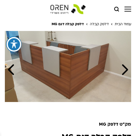
עמוד הבית
דלפק קבלה
דלפק קבלה דגם MG
מק"ט דלפק MG