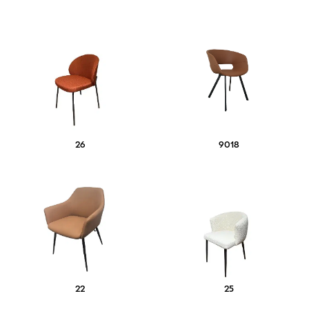
26
9018
22
25