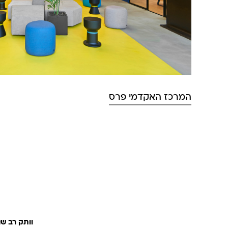
המרכז האקדמי פרס
וותק רב שנים של 40 שנות ניסיון ואיכות חומרים בסטנד