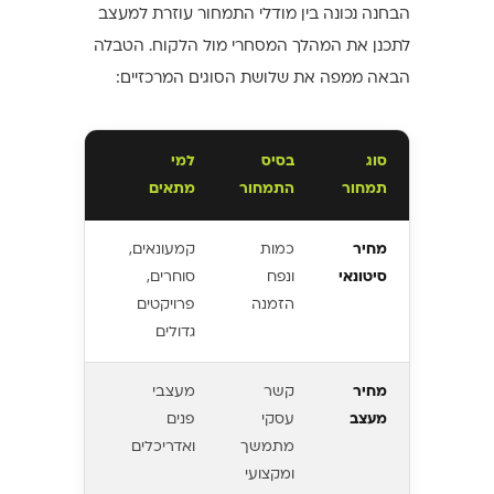
הבחנה נכונה בין מודלי התמחור עוזרת למעצב
לתכנן את המהלך המסחרי מול הלקוח. הטבלה
הבאה ממפה את שלושת הסוגים המרכזיים:
סוג
בסיס
למי
יתרון
תמחור
התמחור
מתאים
עיקרי
מחיר
כמות
קמעונאים,
הוזלה
סיטונאי
ונפח
סוחרים,
משמעותית
הזמנה
פרויקטים
ליחידה
גדולים
מחיר
קשר
מעצבי
שיתוף
מעצב
עסקי
פנים
פעולה
מתמשך
ואדריכלים
קבוע
ומקצועי
ותנאים