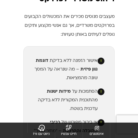
מעצבים מנוסים מכירים את המכשולים הקבועים
בפרויקטים משרדיים, אך גם אנשי מקצוע ותיקים
נופלים לעיתים באותן טעויות:
אישור הזמנה ללא בדיקת
דוגמת
!
גוון פיזית
– מה שנראה על המסך
שונה מהמציאות.
הסתמכות על
מידות ישנות
!
מהתוכנית המקורית ללא בדיקה
עדכנית בשטח.
אי בירור מפורש של
רכיבי
!
ההובלה וההרכבה
– "מחיר מוצר"
אינסטגרם
חייגו עכשיו
ניווט עם וויז